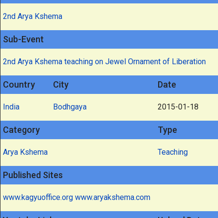
2nd Arya Kshema
Sub-Event
2nd Arya Kshema teaching on Jewel Ornament of Liberation
Country
City
Date
India
Bodhgaya
2015-01-18
Category
Type
Arya Kshema
Teaching
Published Sites
www.kagyuoffice.org
www.aryakshema.com