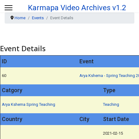
Karmapa Video Archives v1.2
Home
Events
Event Details
Event Details
ID
Event
60
Arya Kshema - Spring Teaching 2
Catgory
Type
Arya Kshema
Spring Teaching
Teaching
Country
City
Start Date
2021-02-15