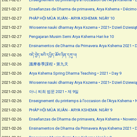
2021-02-27
Enseñanzas de Dharma de primavera, Arya Kshema • Décimo
2021-02-27
PHÁP HỘI MÙA XUÂN - ARYA KSHEMA: NGÀY 10
2021-02-27
Wiosenne nauki dharmay Arya Kszema • 2021• Dzień Dziesią
2021-02-27
Pengajaran Musim Semi Arya Kshema Hari ke 10
2021-02-27
Ensinamentos de Dharma da Primavera Arya Kshema 2021 • D
2021-02-26
བདེ་བྱེད་མའི་དཔྱིད་ཆོས་ཉིན་དགུ་པ།
2021-02-26
讖摩春季課程 • 第九天
2021-02-26
Arya Kshema Spring Dharma Teaching • 2021 • Day 9
2021-02-26
Wiosenne nauki dharmay Arya Kszema • 2021• Dzień Dziewią
2021-02-26
아니 찌최 법문 2021 • 제 9일
2021-02-26
Enseignement du printemps à l’occasion de l’Arya Kshema • 
2021-02-26
PHÁP HỘI MÙA XUÂN - ARYA KSHEMA: NGÀY 9
2021-02-26
Enseñanzas de Dharma de primavera, Arya Kshema • Noveno
2021-02-26
Ensinamentos de Dharma da Primavera Arya Kshema 2021 • D