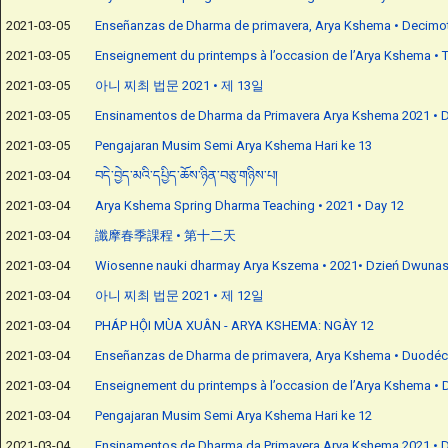
2021-03-05
Enseñanzas de Dharma de primavera, Arya Kshema • Decimot
2021-03-05
Enseignement du printemps à l’occasion de l’Arya Kshema • T
2021-03-05
아니 찌최 법문 2021 • 제 13일
2021-03-05
Ensinamentos de Dharma da Primavera Arya Kshema 2021 • D
2021-03-05
Pengajaran Musim Semi Arya Kshema Hari ke 13
2021-03-04
བདེ་བྱེད་མའི་དཔྱིད་ཆོས་ཉིན་བཅུ་གཉིས་པ།
2021-03-04
Arya Kshema Spring Dharma Teaching • 2021 • Day 12
2021-03-04
讖摩春季課程 • 第十二天
2021-03-04
Wiosenne nauki dharmay Arya Kszema • 2021• Dzień Dwunas
2021-03-04
아니 찌최 법문 2021 • 제 12일
2021-03-04
PHÁP HỘI MÙA XUÂN - ARYA KSHEMA: NGÀY 12
2021-03-04
Enseñanzas de Dharma de primavera, Arya Kshema • Duodéc
2021-03-04
Enseignement du printemps à l’occasion de l’Arya Kshema • 
2021-03-04
Pengajaran Musim Semi Arya Kshema Hari ke 12
2021-03-04
Ensinamentos de Dharma da Primavera Arya Kshema 2021 • D