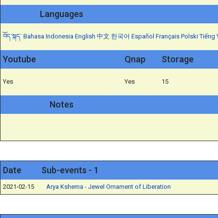
Languages
བོད་སྐད་
Bahasa Indonesia
English
中文
한국어
Español
Français
Polski
Tiếng 
Youtube
Qnap
Storage
Yes
Yes
15
Notes
Date
Sub-events - 1
2021-02-15
Arya Kshema - Jewel Ornament of Liberation