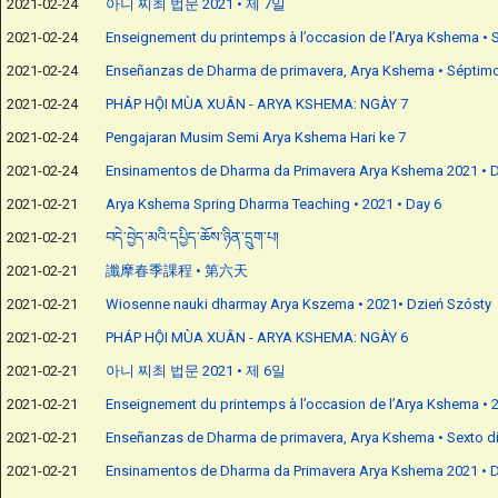
2021-02-24
아니 찌최 법문 2021 • 제 7일
2021-02-24
Enseignement du printemps à l’occasion de l’Arya Kshema • 
2021-02-24
Enseñanzas de Dharma de primavera, Arya Kshema • Séptimo
2021-02-24
PHÁP HỘI MÙA XUÂN - ARYA KSHEMA: NGÀY 7
2021-02-24
Pengajaran Musim Semi Arya Kshema Hari ke 7
2021-02-24
Ensinamentos de Dharma da Primavera Arya Kshema 2021 • D
2021-02-21
Arya Kshema Spring Dharma Teaching • 2021 • Day 6
2021-02-21
བདེ་བྱེད་མའི་དཔྱིད་ཆོས་ཉིན་དྲུག་པ།
2021-02-21
讖摩春季課程 • 第六天
2021-02-21
Wiosenne nauki dharmay Arya Kszema • 2021• Dzień Szósty
2021-02-21
PHÁP HỘI MÙA XUÂN - ARYA KSHEMA: NGÀY 6
2021-02-21
아니 찌최 법문 2021 • 제 6일
2021-02-21
Enseignement du printemps à l’occasion de l’Arya Kshema • 2
2021-02-21
Enseñanzas de Dharma de primavera, Arya Kshema • Sexto d
2021-02-21
Ensinamentos de Dharma da Primavera Arya Kshema 2021 • D