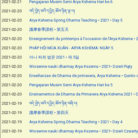
2021-02-21
Pengajaran Musim Semi Arya Kshema Hari ke 6
2021-02-20
བདེ་བྱེད་མའི་དཔྱིད་ཆོས་ཉིན་ལྔ་པ།
2021-02-20
Arya Kshema Spring Dharma Teaching • 2021 • Day 5
2021-02-20
讖摩春季課程 • 第五天
2021-02-20
Enseignement du printemps à l’occasion de l’Arya Kshema • 2
2021-02-20
PHÁP HỘI MÙA XUÂN - ARYA KSHEMA: NGÀY 5
2021-02-20
아니 찌최 법문 2021 • 제 5일
2021-02-20
Wiosenne nauki dharmay Arya Kszema • 2021• Dzień Piąty
2021-02-20
Enseñanzas de Dharma de primavera, Arya Kshema • Quinto 
2021-02-20
Pengajaran Musim Semi Arya Kshema Hari ke 5
2021-02-20
Ensinamentos de Dharma da Primavera Arya Kshema 2021 • D
2021-02-19
བདེ་བྱེད་མའི་དཔྱིད་ཆོས་ཉིན་བཞི་པ།
2021-02-19
讖摩春季課程 • 第四天
2021-02-19
Arya Kshema Spring Dharma Teaching • 2021 • Day 4
2021-02-19
Wiosenne nauki dharmay Arya Kszema • 2021• Dzień Czwarty