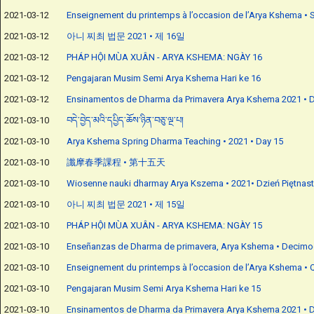
2021-03-12
Enseignement du printemps à l’occasion de l’Arya Kshema • 
2021-03-12
아니 찌최 법문 2021 • 제 16일
2021-03-12
PHÁP HỘI MÙA XUÂN - ARYA KSHEMA: NGÀY 16
2021-03-12
Pengajaran Musim Semi Arya Kshema Hari ke 16
2021-03-12
Ensinamentos de Dharma da Primavera Arya Kshema 2021 • D
2021-03-10
བདེ་བྱེད་མའི་དཔྱིད་ཆོས་ཉིན་བཅུ་ལྔ་པ།
2021-03-10
Arya Kshema Spring Dharma Teaching • 2021 • Day 15
2021-03-10
讖摩春季課程 • 第十五天
2021-03-10
Wiosenne nauki dharmay Arya Kszema • 2021• Dzień Piętnast
2021-03-10
아니 찌최 법문 2021 • 제 15일
2021-03-10
PHÁP HỘI MÙA XUÂN - ARYA KSHEMA: NGÀY 15
2021-03-10
Enseñanzas de Dharma de primavera, Arya Kshema • Decimo
2021-03-10
Enseignement du printemps à l’occasion de l’Arya Kshema • 
2021-03-10
Pengajaran Musim Semi Arya Kshema Hari ke 15
2021-03-10
Ensinamentos de Dharma da Primavera Arya Kshema 2021 • D