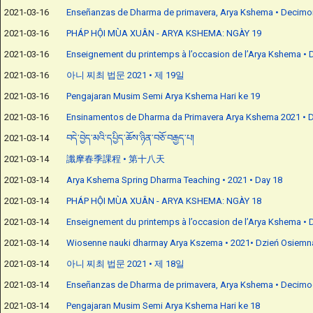
2021-03-16
Enseñanzas de Dharma de primavera, Arya Kshema • Decimo
2021-03-16
PHÁP HỘI MÙA XUÂN - ARYA KSHEMA: NGÀY 19
2021-03-16
Enseignement du printemps à l’occasion de l’Arya Kshema • 
2021-03-16
아니 찌최 법문 2021 • 제 19일
2021-03-16
Pengajaran Musim Semi Arya Kshema Hari ke 19
2021-03-16
Ensinamentos de Dharma da Primavera Arya Kshema 2021 • D
2021-03-14
བདེ་བྱེད་མའི་དཔྱིད་ཆོས་ཉིན་བཅོ་བརྒྱད་པ།
2021-03-14
讖摩春季課程 • 第十八天
2021-03-14
Arya Kshema Spring Dharma Teaching • 2021 • Day 18
2021-03-14
PHÁP HỘI MÙA XUÂN - ARYA KSHEMA: NGÀY 18
2021-03-14
Enseignement du printemps à l’occasion de l’Arya Kshema • D
2021-03-14
Wiosenne nauki dharmay Arya Kszema • 2021• Dzień Osiemn
2021-03-14
아니 찌최 법문 2021 • 제 18일
2021-03-14
Enseñanzas de Dharma de primavera, Arya Kshema • Decimo
2021-03-14
Pengajaran Musim Semi Arya Kshema Hari ke 18